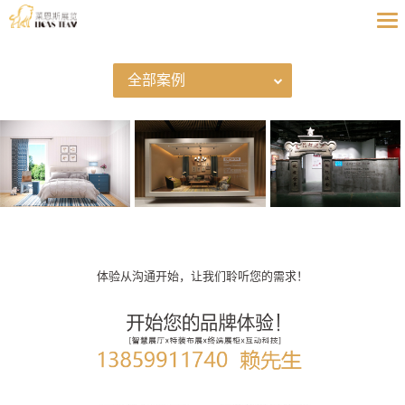
全部案例
体验从沟通开始，让我们聆听您的需求！