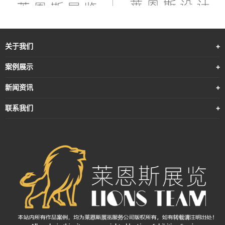
关于我们
案例展示
新闻资讯
联系我们